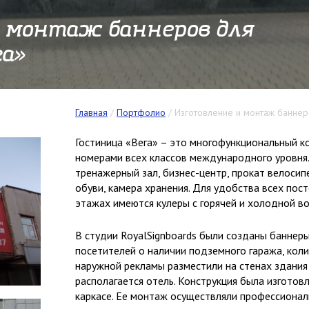
и монтаж баннеров для
а»
Главная
/
Портфолио
/
Изготовление и монтаж баннер
Гостиница «Вега» – это многофункциональный ко
номерами всех классов международного уровня.
тренажерный зал, бизнес-центр, прокат велосип
обуви, камера хранения. Для удобства всех пос
этажах имеются кулеры с горячей и холодной в
В студии RoyalSignboards были созданы банне
посетителей о наличии подземного гаража, кол
наружной рекламы разместили на стенах здания
располагается отель. Конструкция была изгото
каркасе. Ее монтаж осуществляли профессионал