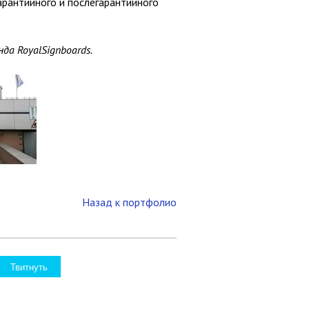
арантийного и послегарантийного
да RoyalSignboards.
Назад к портфолио
Твитнуть