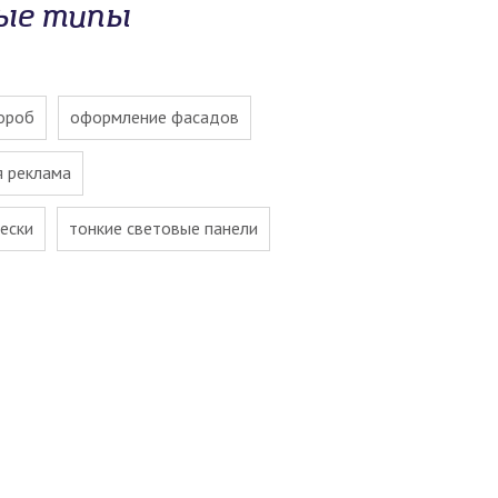
ные типы
ороб
оформление фасадов
я реклама
ески
тонкие световые панели