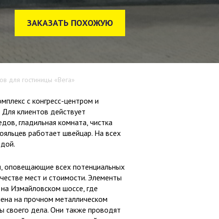
ЗАКАЗАТЬ ПОХОЖУЮ
ов для гостиницы «Вега»
мплекс с конгресс-центром и
 Для клиентов действует
едов, гладильная комната, чистка
тояльцев работает швейцар. На всех
одой.
ры, оповещающие всех потенциальных
ичестве мест и стоимости. Элементы
 на Измайловском шоссе, где
влена на прочном металлическом
ы своего дела. Они также проводят