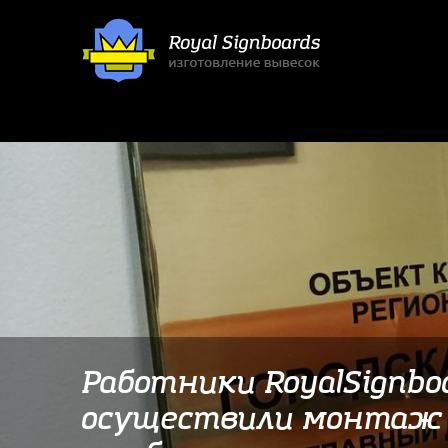
Работники RoyalSignbo
осуществили монтаж 