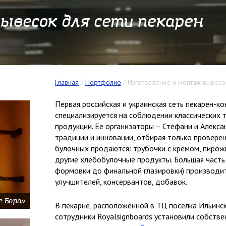
ывесок для сети пекарен
Главная
/
Портфолио
/
Изготовление и монтаж вывесо
Первая российская и украинская сеть пекарен-к
специализируется на соблюдении классических 
продукции. Ее организаторы – Стефани и Алекса
традиции и инновации, отбирая только провере
булочных продаются: трубочки с кремом, пирожк
другие хлебобулочные продукты. Большая часть
формовки до финальной глазировки) производит
улучшителей, консервантов, добавок.
 Бара»
В пекарне, расположенной в ТЦ поселка Ильинск
сотрудники Royalsignboards установили собстве