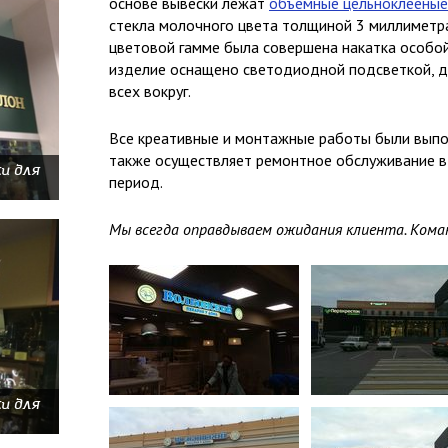
основе вывески лежат
объемные цельноклееные
стекла молочного цвета толщиной 3 миллиметра
цветовой гамме была совершена накатка особой
изделие оснащено светодиодной подсветкой, 
всех вокруг.
Все креативные и монтажные работы были вып
также осуществляет ремонтное обслуживание в
и для
период.
Мы всегда оправдываем ожидания клиента. Коман
и для