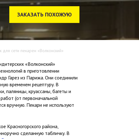
ЗАКАЗАТЬ ПОХОЖУЮ
к для сети пекарен «Волконский»
ондитерских «Волконский»
технологий в приготовлении
ндр Гарез из Парижа. Они соединили
нную временем рецептуру. В
и, паляницы, круассаны, багеты и
 работ (от первоначальной
ся вручную. Пекари не используют
ое Красногорского района,
нноручно сделанную табличку. В