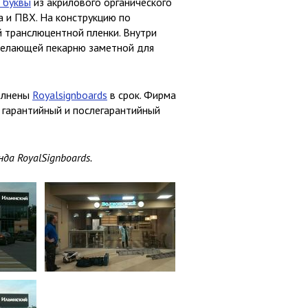
 буквы
из акрилового органического
 и ПВХ. На конструкцию по
 транслюцентной пленки. Внутри
делающей пекарню заметной для
олнены
Royalsignboards
в срок. Фирма
 гарантийный и послегарантийный
да RoyalSignboards.