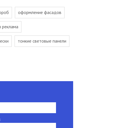
ороб
оформление фасадов
я реклама
ески
тонкие световые панели
: