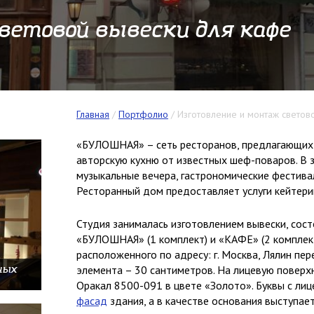
ветовой вывески для кафе
Главная
/
Портфолио
/
Изготовление и монтаж свето
«БУЛОШНАЯ» – сеть ресторанов, предлагающих г
авторскую кухню от известных шеф-поваров. В 
музыкальные вечера, гастрономические фестива
Ресторанный дом предоставляет услуги кейтери
Студия занималась изготовлением вывески, сос
«БУЛОШНАЯ» (1 комплект) и «КАФЕ» (2 комплект
расположенного по адресу: г. Москва, Лялин пере
элемента – 30 сантиметров. На лицевую поверх
ных
Оракал 8500-091 в цвете «Золото». Буквы с ли
фасад
здания, а в качестве основания выступа