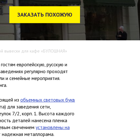
ЗАКАЗАТЬ ПОХОЖУЮ
вой вывески для кафе «БУЛОШНАЯ»
остям европейскую, русскую и
заведениях регулярно проходят
ли и семейные мероприятия.
нга.
тоящей из
объемных световых букв
а) для заведения сети,
улок 7/2, корп. 1. Высота каждого
ность деталей нанесена пленка
цевым свечением
установлены на
ет надежная металлорама.