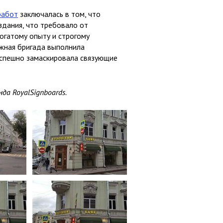
работ
заключалась в том, что
здания, что требовало от
огатому опыту и строгому
жная бригада выполнила
успешно замаскировала связующие
да RoyalSignboards.