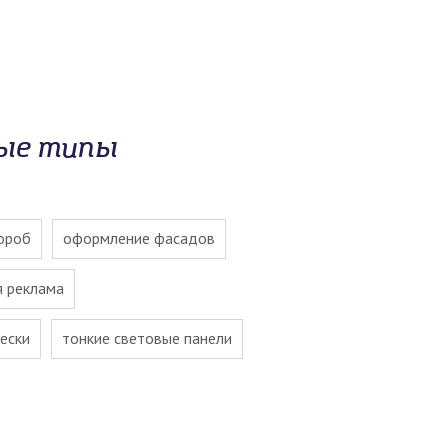
ные типы
ороб
оформление фасадов
я реклама
ески
тонкие световые панели