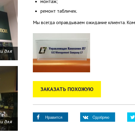
монтаж;
ремонт табличек.
Мы всегда оправдываем ожидание клиента. Кома
и для
ЗАКАЗАТЬ ПОХОЖУЮ
Нравится
Одобряю
и для