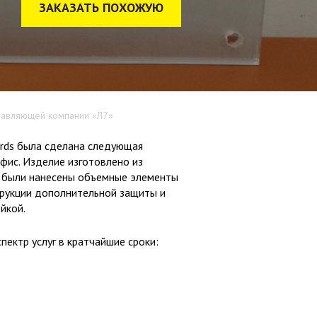
ЗАКАЗАТЬ ПОХОЖУЮ
равляющей компании «Л7»
ards была сделана следующая
фис. Изделие изготовлено из
го были нанесены объемные элементы
струкции дополнительной защиты и
йкой.
пектр услуг в кратчайшие сроки: