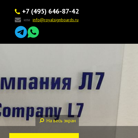
+7 (495) 646-87-42
или
info@royalsignboards.ru
На весь экран