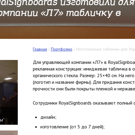
alSignboards изготовили для
мпании «Л7» табличку в
Главная
/
Портфолио
/
Изготовление таблички для Уп
Для управляющей компании «Л7» в RoyalSignbo
рекламная конструкция: имиджевая табличка в о
органического стекла. Размер: 25×40 см. На не
(логотип и название фирмы). Для придания кон
прочности они были покрыты пленкой и нержаве
Сотрудники RoyalSignboards оказывают полный с
дизайн;
ы"
изготовление (от 5 до 7 дней);