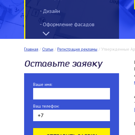
Дизайн
Оформление фасадов
Номерные таблички,
указатели
Главная
/
Статьи
/
Регистрация рекламы
/
Утвержденные Ар
Информационные доски
Оставьте заявку
Интерьерная реклама
Широкоформатная печать
Ваше имя:
Лайтбокс
Ваш телефон:
Световые вывески
Маркизы