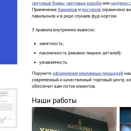
световые буквы
,
световые короба
или
надписи 
Применение
баннеров
и
постеров
ограничено в
павильонов и в ряде случаев фуд-кортом.
3 правила внутренних вывесок:
заметность;
лаконичность (никаких лишних деталей);
узнаваемость.
Поручите
оформление рекламных площадей
наш
современный и качественный торговый центр, к
обеспечит вам поток клиентов.
Наши работы