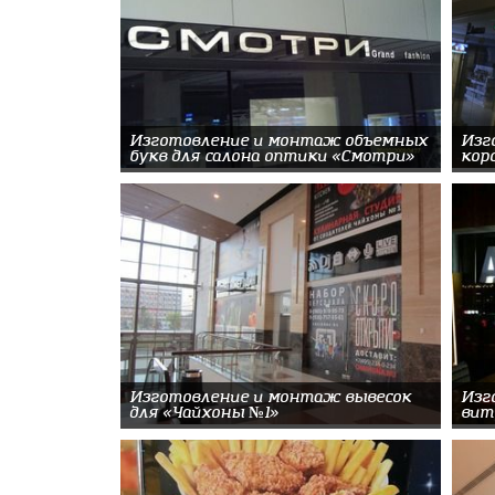
Изготовление и монтаж объемных
Изг
букв для салона оптики «Смотри»
кор
Изготовление и монтаж вывесок
Изг
для «Чайхоны №1»
вит