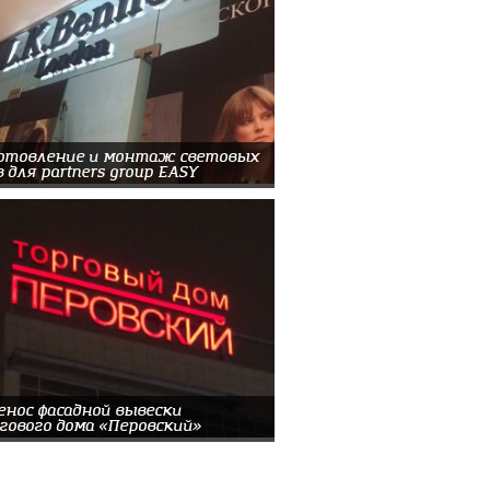
отовление и монтаж световых
 для partners group EASY
енос фасадной вывески
гового дома «Перовский»