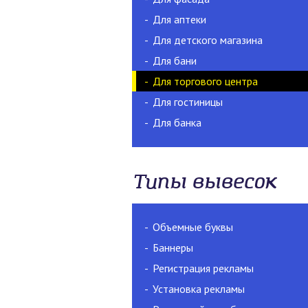
Для аптеки
Для детского магазина
Для бани
Для торгового центра
Для гостиницы
Для банка
Типы вывесок
Объемные буквы
Баннеры
Регистрация рекламы
Установка рекламы