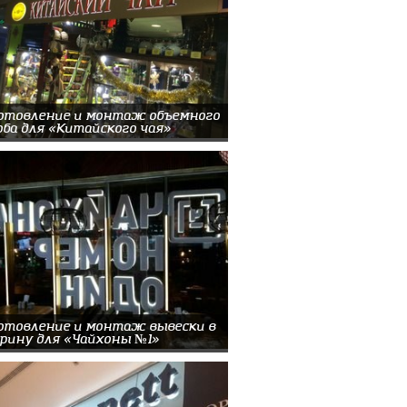
отовление и монтаж объемного
оба для «Китайского чая»
отовление и монтаж вывески в
рину для «Чайхоны №1»