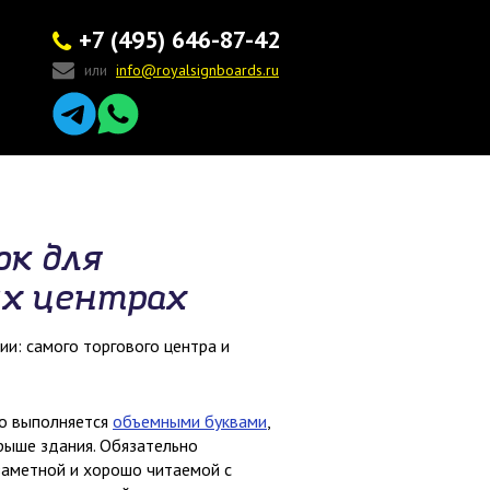
+7 (495) 646-87-42
или
info@royalsignboards.ru
ок для
ых центрах
и: самого торгового центра и
но выполняется
объемными буквами
,
рыше здания. Обязательно
заметной и хорошо читаемой с