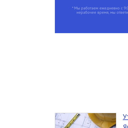
* Мы работаем ежедневно с 9:0
нерабочее время, мы ответим
У
Я