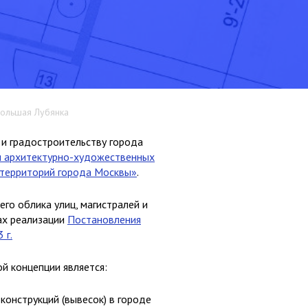
Большая Лубянка
и градостроительству города
 архитектурно-художественных
и территорий города Москвы»
.
го облика улиц, магистралей и
ах реализации
Постановления
 г.
й концепции является:
онструкций (вывесок) в городе