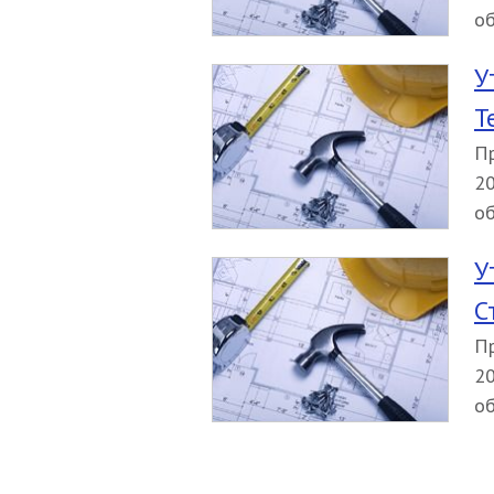
об
У
Т
Пр
20
об
У
С
Пр
20
об