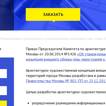
ЗАКАЗАТЬ
Утвержденные Архитектурно-художественные концепции улиц. Улица 
у
Приказ Председателя Комитета по архитектуре 
Москвы от 20.06.2014 №1426
«Об утверждении
концепций внешнего облика улиц, магистралей 
ть
Архитектурно-художественная концепция внешне
территорий города Москвы разработана в рамк
Правительства Москвы № 902-ПП от 25.12.2013
Целью разработки архитектурно-художественно
упорядочение размещения информационных к