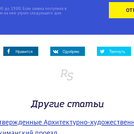
0 до 19:00. Если заявка поступила в
ОТ
 на нее утром следующего дня.
Нравится
Одобряю
Твитнуть
Другие статьи
твержденные Архитектурно-художественн
киманский проезд