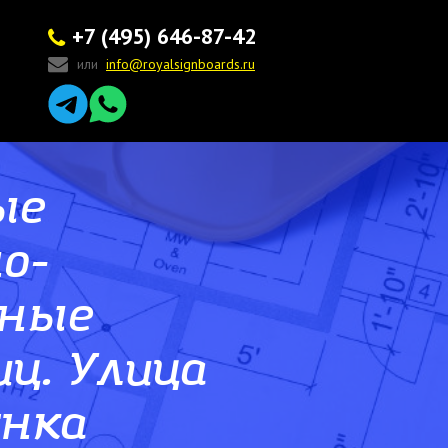
+7 (495) 646-87-42
или
info@royalsignboards.ru
ые
о-
ные
ц. Улица
янка