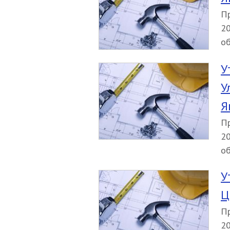
Пр
20
об
У
У
Я
Пр
20
об
У
Ц
Пр
20