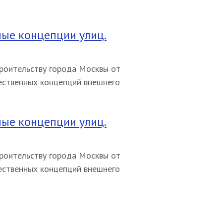
ые концепции улиц.
роительству города Москвы от
ественных концепций внешнего
ые концепции улиц.
роительству города Москвы от
ественных концепций внешнего