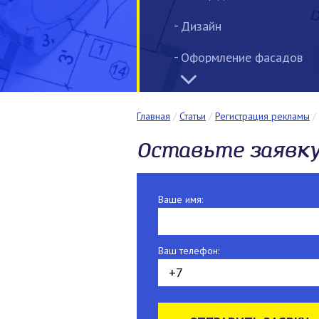
Дизайн
Оформление фасадов
Номерные таблички,
указатели
Главная
/
Статьи
/
Регистрация рекламы
/
Информационные доски
Оставьте заявк
Интерьерная реклама
Широкоформатная печа
Ваше имя:
Лайтбокс
Ваш телефон:
Световые вывески
Маркизы