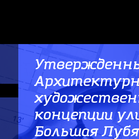
Утвержденн
Архитектурн
художествен
концепции ули
Большая Луб