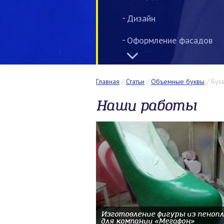
Дизайн
Оформление фасадов
Номерные таблички,
указатели
Главная
/
Статьи
/
Объемные буквы
/
Бук
Информационные доски
Наши работы
Интерьерная реклама
Широкоформатная печа
Лайтбокс
Световые вывески
Маркизы
Изготовление фигуры из пеноп
для компании «Мегафон»