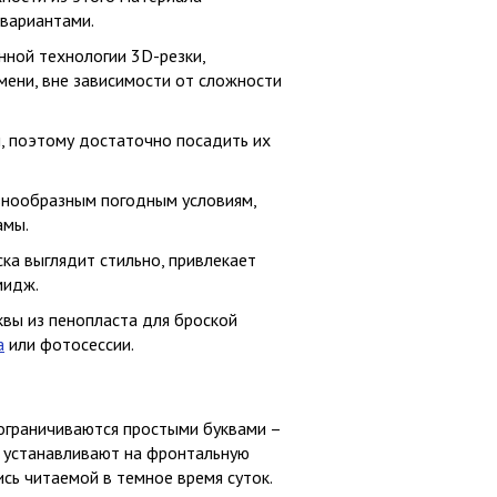
 вариантами.
нной технологии 3D-резки,
мени, вне зависимости от сложности
л, поэтому достаточно посадить их
азнообразным погодным условиям,
амы.
ка выглядит стильно, привлекает
мидж.
вы из пенопласта для броской
а
или фотосессии.
ограничиваются простыми буквами –
е устанавливают на фронтальную
сь читаемой в темное время суток.