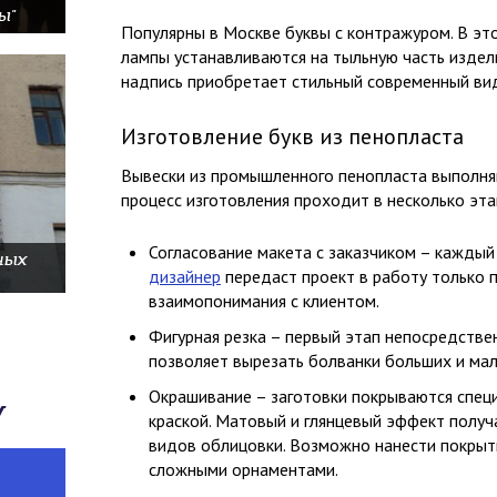
ы"
Популярны в Москве буквы с контражуром. В эт
лампы устанавливаются на тыльную часть издели
надпись приобретает стильный современный ви
Изготовление букв из пенопласта
Вывески из промышленного пенопласта выполня
процесс изготовления проходит в несколько эта
Согласование макета с заказчиком – каждый
ных
дизайнер
передаст проект в работу только 
взаимопонимания с клиентом.
Фигурная резка – первый этап непосредстве
позволяет вырезать болванки больших и ма
Окрашивание – заготовки покрываются спец
у
краской. Матовый и глянцевый эффект получ
видов облицовки. Возможно нанести покрыти
сложными орнаментами.