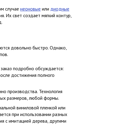
ом случае
неоновые
или
диодные
я. Их свет создает мягкий контур,
д.
ются довольно быстро. Однако,
пов.
 заказ подробно обсуждается:
после достижения полного
нно производства. Технология
лых размеров, любой формы.
иальной виниловой пленкой или
ается при использовании разных
я с имитацией дерева, другими