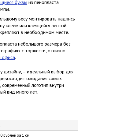
ящиеся буквы
из пенопласта
мпы.
ольшому весу монтировать надпись
ену клеем или клеящейся лентой.
акрепляют в необходимом месте.
опласта небольшого размера без
тографиях с торжеств, отлично
я офиса
.
у дизайну, – идеальный выбор для
 превосходит ожидания самых
е, современный логотип внутри
ый вид много лет.
а
0 рублей за 1 см