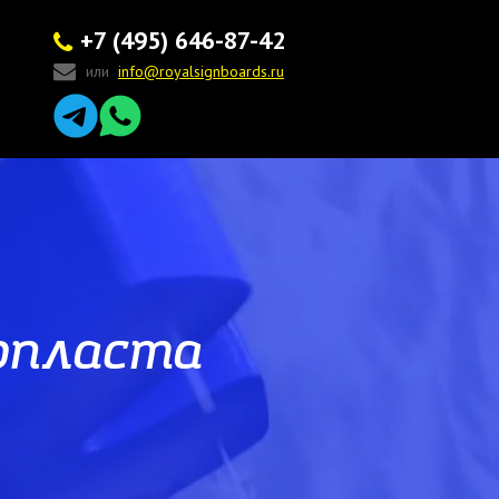
+7 (495) 646-87-42
или
info@royalsignboards.ru
опласта