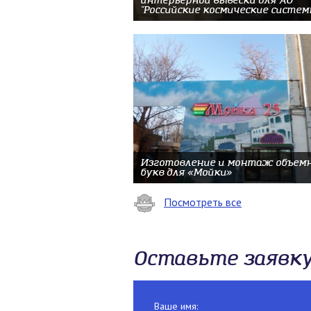
интерьерной вывески для АО
"Российские космические систем
Изготовление и монтаж объем
букв для «Мойки»
Посмотреть все
Оставьте заявк
Ваше имя: